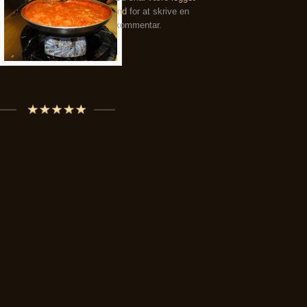
ind
for at skrive en
kommentar.