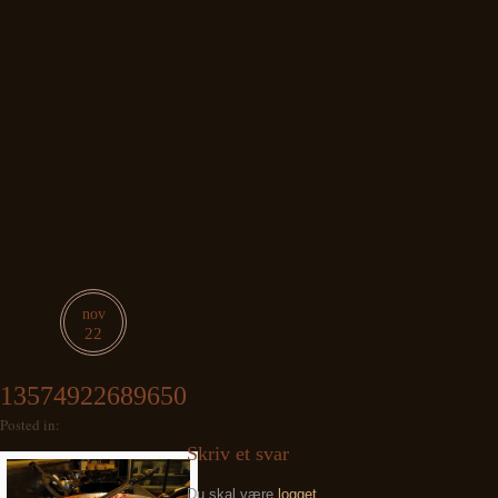
nov
22
13574922689650
Posted in:
Skriv et svar
Du skal være
logget