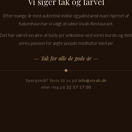
Vi siger tak og farvel
Efter mange år med autentisk indisk og pakistansk mad i hjertet af
København har vi valgt at lukke Vivah Restaurant.
Det har været en ære at byde jer velkomne ved vores borde og del
vores passion for ægte punjabi madkultur med jer.
— Tak for alle de gode år —
Spørgsmål? Skriv til os på
info@vivah.dk
eller ring på
32 57 17 00